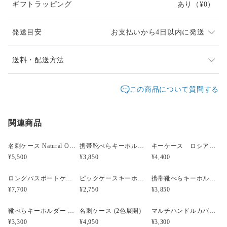
ギフトラッピング
あり
（¥0）
▶ラッピング：化粧箱入り／無料簡易ラッピング対応
※天然皮革のため、シワ・小傷・色ムラなどが見られる場合が
発送目安
お支払いから4日以内に発送
ありますが、本革ならではの風合いとしてお楽しみください。
在庫が切れた場合は、2～3週間ほどお時間を頂きます。
送料・配送方法
発送元地域：
兵庫県
海外発送：
不可能
この商品について質問する
配送方法
追跡／補償
送料
追加送料
関連商品
クロネコヤマト宅急便コンパクト
○
／
○
¥770
¥0
¥11,000以上のご注文で送料無料
名刺ケース Natural Oiled NUME
携帯靴べらキーホルダー Minerva Box Blue (Italian Leather)
キーケース ロシアンカーフ調レザー (2色展開)
¥5,500
¥3,850
¥4,400
ロングパスポートケース (2色展開)
ピックケースキーホルダー (2色展開)
携帯靴べらキーホルダー Natural Oiled NUME
¥7,700
¥2,750
¥3,850
靴べらキーホルダー ロシアンカーフ調レザー (2色展開)
名刺ケース (2色展開)
マルチハンドルカバー 2本セット (3色展開)
¥3,300
¥4,950
¥3,300