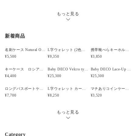
もっと見る
新着商品
名刺ケース Natural Oiled NUME
L字ウォレット (2色展開)
携帯靴べらキーホルダー Minerva Box Blue (Italian Leather)
¥5,500
¥9,350
¥3,850
キーケース ロシアンカーフ調レザー (2色展開)
Baby DECO Velcro type 13cm (3色展開)
Baby DECO Lace-Up type Blue & Red 13cm
¥4,400
¥25,300
¥25,300
ロングパスポートケース (2色展開)
L字ウォレット カードサイズ (2色展開)
マチありコインケース Natural Black type
¥7,700
¥8,250
¥3,520
もっと見る
Category