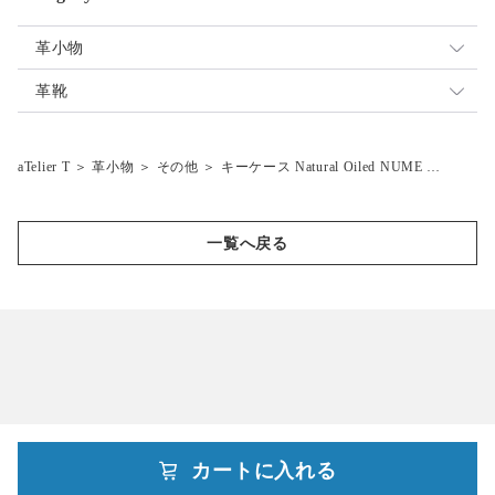
革小物
財布類
革靴
その他
短靴
aTelier T
＞
革小物
＞
その他
＞
キーケース Natural Oiled NUME …
ブーツ
ファーストシューズ
一覧へ戻る
カートに入れる
powered by